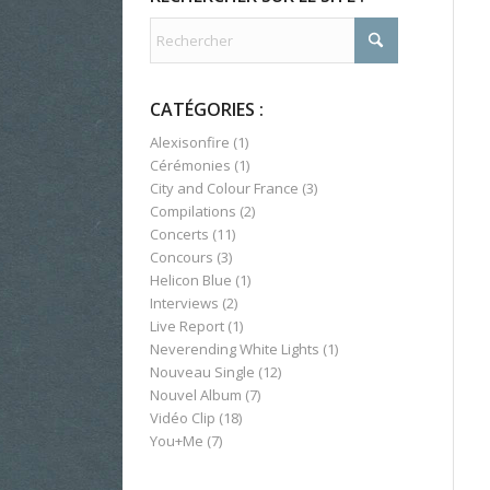
CATÉGORIES :
Alexisonfire
(1)
Cérémonies
(1)
City and Colour France
(3)
Compilations
(2)
Concerts
(11)
Concours
(3)
Helicon Blue
(1)
Interviews
(2)
Live Report
(1)
Neverending White Lights
(1)
Nouveau Single
(12)
Nouvel Album
(7)
Vidéo Clip
(18)
You+Me
(7)