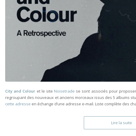
City and Colour
et le site
Noisetrade
se sont associés pour proposer
regroupant des nouveaux et anciens morceaux issus des 5 albums stud
cette adresse
en échange d’une adresse e-mail. Liste complète des ch
Lire la suite