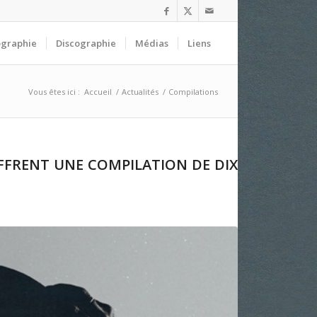
ographie
Discographie
Médias
Liens
Vous êtes ici :
Accueil
/
Actualités
/
Compilations
FFRENT UNE COMPILATION DE DIX