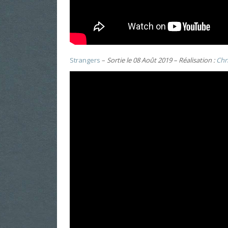
Strangers
–
Sortie le 08 Août 2019 – Réalisation :
Chr