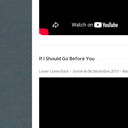
If I Should Go Before You
Lover Come Back –
Sortie le 08 Décembre 2015 – Réa