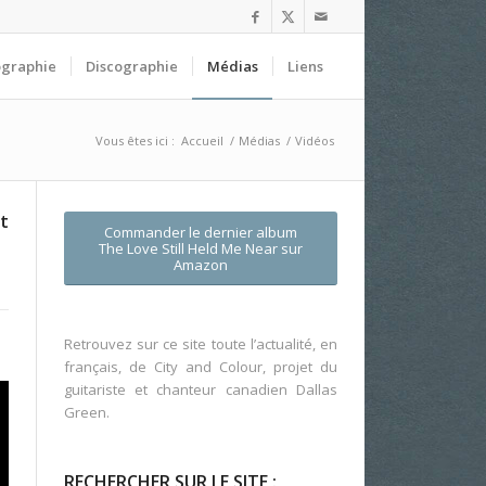
ographie
Discographie
Médias
Liens
Vous êtes ici :
Accueil
/
Médias
/
Vidéos
t
Commander le dernier album
The Love Still Held Me Near
sur
Amazon
Retrouvez sur ce site toute l’actualité, en
français, de City and Colour, projet du
guitariste et chanteur canadien Dallas
Green.
RECHERCHER SUR LE SITE :