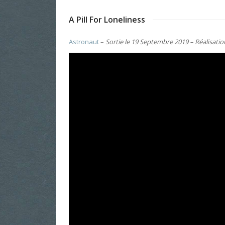
A Pill For Loneliness
Astronaut
–
Sortie le 19 Septembre 2019 – Réalisatio