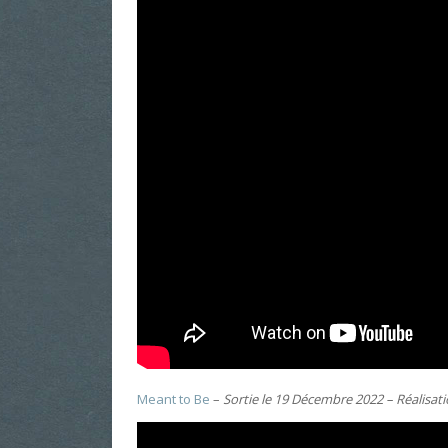
Meant to Be
–
Sortie le 19 Décembre 2022 – Réalisati