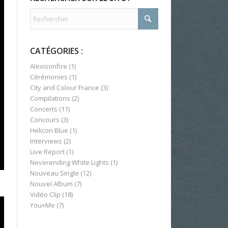
CATÉGORIES :
Alexisonfire
(1)
Cérémonies
(1)
City and Colour France
(3)
Compilations
(2)
Concerts
(11)
Concours
(3)
Helicon Blue
(1)
Interviews
(2)
Live Report
(1)
Neverending White Lights
(1)
Nouveau Single
(12)
Nouvel Album
(7)
Vidéo Clip
(18)
You+Me
(7)