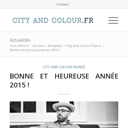
Contact
Actualités
Vous êtes ici :
Accueil
/
Actualités
/
City and Colour France
/
Bonne et heureuse année 2015 !
CITY AND COLOUR FRANCE
BONNE ET HEUREUSE ANNÉE
2015 !