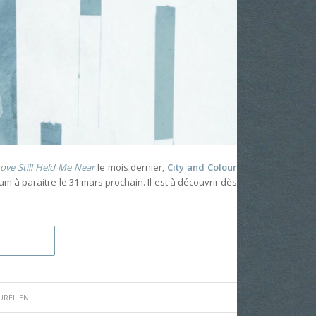
ove Still Held Me Near
le mois dernier,
City and Colour
bum à paraitre le 31 mars prochain. Il est à découvrir dès
URÉLIEN