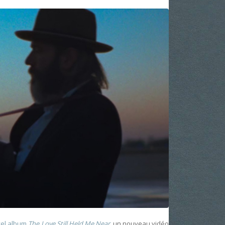
vel album
The Love Still Held Me Near
, un nouveau vidéo