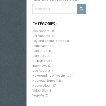
CATÉGORIES :
Alexisonfire
(1)
Cérémonies
(1)
City and Colour France
(3)
Compilations
(2)
Concerts
(11)
Concours
(3)
Helicon Blue
(1)
Interviews
(2)
Live Report
(1)
Neverending White Lights
(1)
Nouveau Single
(12)
Nouvel Album
(7)
Vidéo Clip
(18)
You+Me
(7)