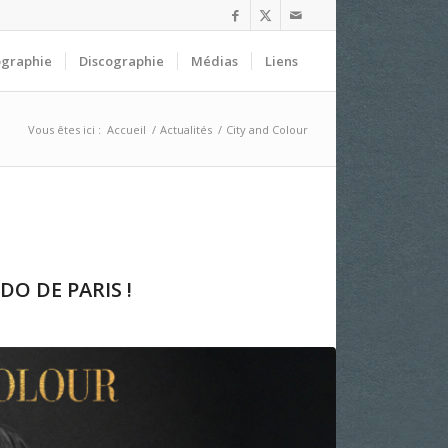
ographie
Discographie
Médias
Liens
Vous êtes ici :
Accueil
/
Actualités
/
City and Colour
O DE PARIS !