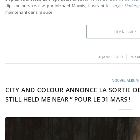
clip,
toujours réalisé par Michael Maxxis
, illustrant le single
Underg
maintenant dans la suite.
Lire la suite
/
20 JANVIER 2023
PAR
A
NOUVEL ALBUM
CITY AND COLOUR ANNONCE LA SORTIE D
STILL HELD ME NEAR ” POUR LE 31 MARS !