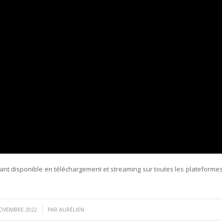
nt disponible en téléchargement et streaming sur toutes les plateformes
/
OVEMBRE 2022
PAR
AURÉLIEN