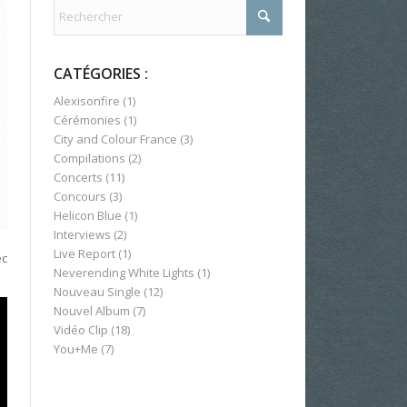
CATÉGORIES :
Alexisonfire
(1)
Cérémonies
(1)
City and Colour France
(3)
Compilations
(2)
Concerts
(11)
Concours
(3)
Helicon Blue
(1)
Interviews
(2)
Live Report
(1)
ec
Neverending White Lights
(1)
Nouveau Single
(12)
Nouvel Album
(7)
Vidéo Clip
(18)
You+Me
(7)