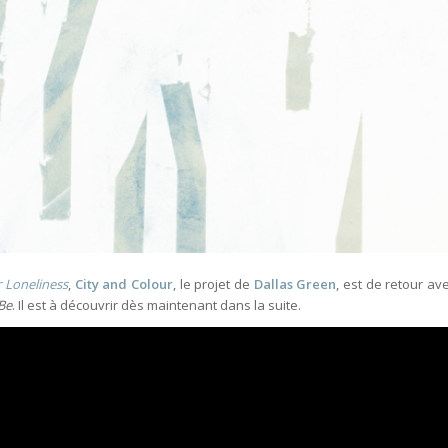
or Loneliness
,
City and Colour
, le projet de
Dallas Green
, est de retour av
Be
. Il est à découvrir dès maintenant dans la suite.