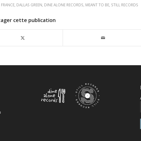
 FRANCE
,
DALLAS GREEN
,
DINE ALONE RECORDS
,
MEANT TO BE
,
STILL RECORDS
tager cette publication
u