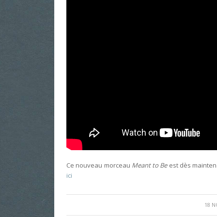
Ce nouveau morceau
Meant to Be
est dès maintena
ici
18 N