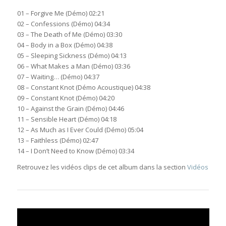
01 – Forgive Me (Démo) 02:21
02 – Confessions (Démo) 04:34
03 – The Death of Me (Démo) 03:30
04 – Body in a Box (Démo) 04:38
05 – Sleeping Sickness (Démo) 04:13
06 – What Makes a Man (Démo) 03:36
07 – Waiting… (Démo) 04:37
08 – Constant Knot (Démo Acoustique) 04:38
09 – Constant Knot (Démo) 04:20
10 – Against the Grain (Démo) 04:46
11 – Sensible Heart (Démo) 04:18
12 – As Much as I Ever Could (Démo) 05:04
13 – Faithless (Démo) 02:47
14 – I Don’t Need to Know (Démo) 03:34
Retrouvez les vidéos clips de cet album dans la section
Vidéos