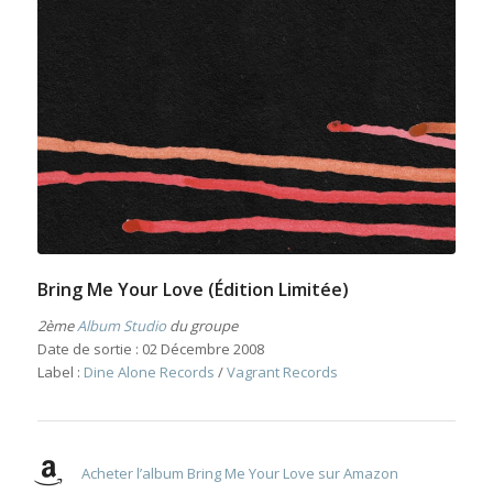
Bring Me Your Love (Édition Limitée)
2ème
Album Studio
du groupe
Date de sortie : 02 Décembre 2008
Label :
Dine Alone Records
/
Vagrant Records
Acheter l’album Bring Me Your Love sur Amazon