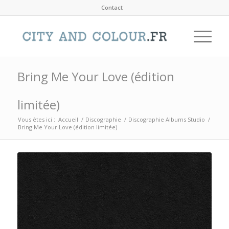
Contact
Bring Me Your Love (édition
limitée)
Vous êtes ici :
Accueil
/
Discographie
/
Discographie Albums Studio
/
Bring Me Your Love (édition limitée)