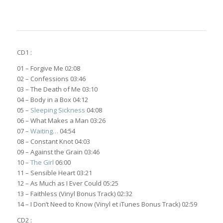
CD1 :
01 – Forgive Me 02:08
02 – Confessions 03:46
03 – The Death of Me 03:10
04 – Body in a Box 04:12
05 –
Sleeping Sickness
04:08
06 – What Makes a Man 03:26
07 –
Waiting…
04:54
08 – Constant Knot 04:03
09 – Against the Grain 03:46
10 –
The Girl
06:00
11 – Sensible Heart 03:21
12 – As Much as I Ever Could 05:25
13 – Faithless (Vinyl Bonus Track) 02:32
14 – I Don’t Need to Know (Vinyl et iTunes Bonus Track) 02:59
CD2 :