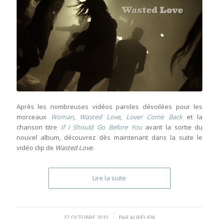
Après les nombreuses vidéos paroles dévoilées pour les
morceaux
Woman
,
Wasted Love
,
Lover Come Back
et la
chanson titre
If I Should Go Before You
avant la sortie du
nouvel album, découvrez dès maintenant dans la suite le
vidéo clip de
Wasted Love
.
Lire la suite
/
27 OCTOBRE 2015
PAR
AURÉLIEN