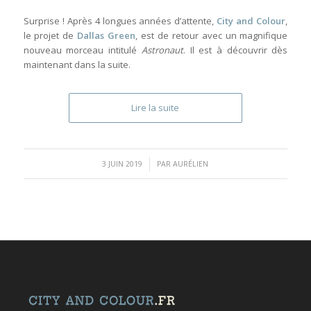
Surprise ! Après 4 longues années d’attente,
City and Colour
,
le projet de
Dallas Green
, est de retour avec un magnifique
nouveau morceau intitulé
Astronaut
. Il est à découvrir dès
maintenant dans la suite.
Lire la suite
/
3 JUIN 2019
PAR
AURÉLIEN