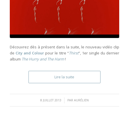
Découvrez dès à présent dans la suite, le nouveau vidéo clip
de
City and Colour
pour le titre “
Thirst
”, 1er single du dernier
album
The Hurry and The Harm
!
Lire la suite
/
8 JUILLET 2013
PAR
AURÉLIEN