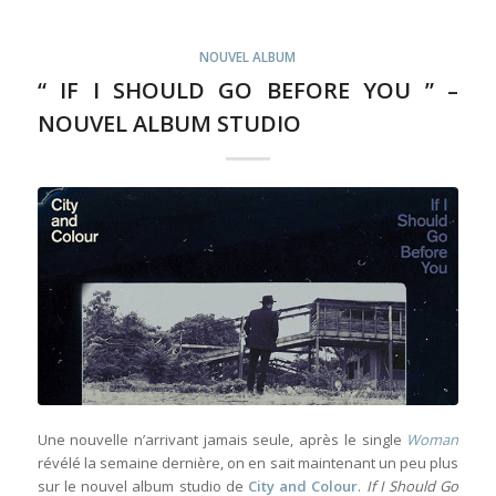
NOUVEL ALBUM
“ IF I SHOULD GO BEFORE YOU ” –
NOUVEL ALBUM STUDIO
Une nouvelle n’arrivant jamais seule, après le single
Woman
révélé la semaine dernière, on en sait maintenant un peu plus
sur le nouvel album studio de
City and Colour
.
If I Should Go