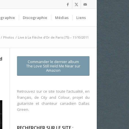
ographie
Discographie
Médias
Liens
/
Photos
/
Live à La Flèche d’Or de Paris (75) – 11/10/2011
d
Commander le dernier album
The Love Still Held Me Near
sur
Amazon
Retrouvez sur ce site toute l’actualité, en
français, de City and Colour, projet du
guitariste et chanteur canadien Dallas
Green.
RECHERCHER SUR LE SITE :