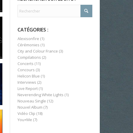
CATÉGORIES :
Alexisonfire
(1)
Cérémonies
(1)
City and Colour France
(3)
Compilations
(2)
Concerts
(11)
Concours
(3)
Helicon Blue
(1)
Interviews
(2)
Live Report
(1)
Neverending White Lights
(1)
Nouveau Single
(12)
Nouvel Album
(7)
Vidéo Clip
(18)
You+Me
(7)