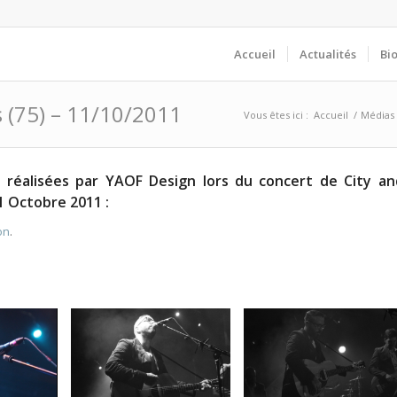
Accueil
Actualités
Bi
is (75) – 11/10/2011
Vous êtes ici :
Accueil
/
Médias
 réalisées par
YAOF Design
lors du concert de City an
11 Octobre 2011 :
on
.