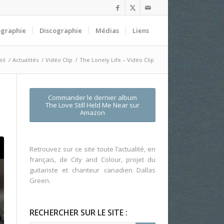
ographie
Discographie
Médias
Liens
il
/
Actualités
/
Vidéo Clip
/
The Lonely Life – Vidéo Clip
Commander le dernier album
The Love Still Held Me Near
sur
Amazon
Retrouvez sur ce site toute l’actualité, en
français, de City and Colour, projet du
guitariste et chanteur canadien Dallas
Green.
RECHERCHER SUR LE SITE :