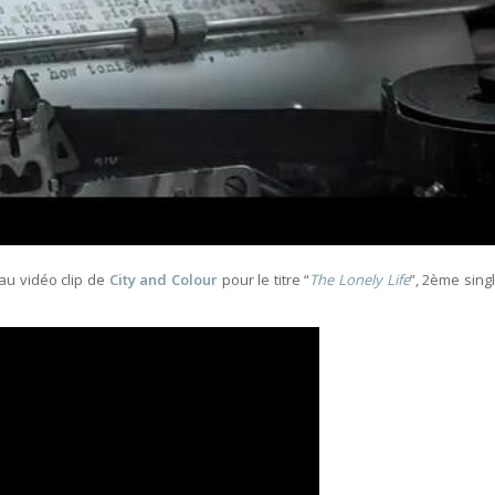
au vidéo clip de
City and Colour
pour le titre “
The Lonely Life
”, 2ème sing