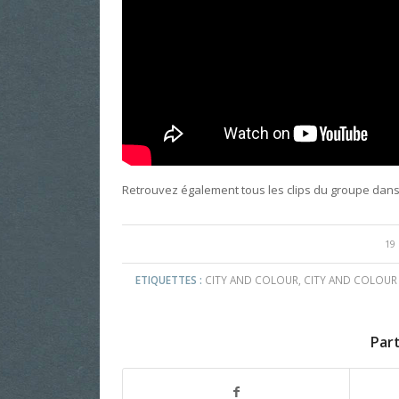
Retrouvez également tous les clips du groupe dans 
19
ETIQUETTES :
CITY AND COLOUR
,
CITY AND COLOUR
Par