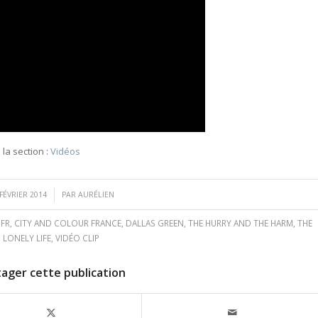
la section :
Vidéos
/
 FÉVRIER 2014
PAR
AURÉLIEN
 FR
,
CITY AND COLOUR FRANCE
,
DALLAS GREEN
,
THE HURRY AND THE HARM
,
THE
LONELY LIFE
,
VIDÉO CLIP
tager cette publication