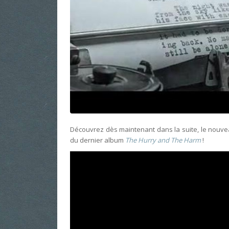
Découvrez dès maintenant dans la suite, le nouve
du dernier album
The Hurry and The Harm
!