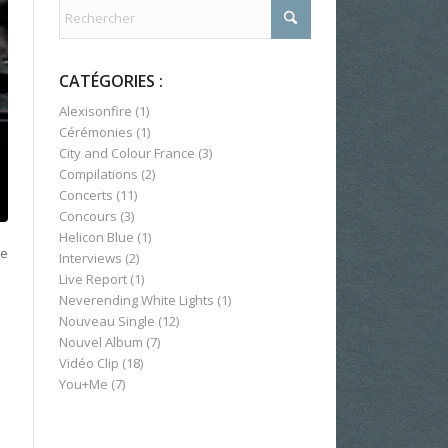
CATÉGORIES :
Alexisonfire
(1)
Cérémonies
(1)
City and Colour France
(3)
Compilations
(2)
Concerts
(11)
Concours
(3)
Helicon Blue
(1)
le
Interviews
(2)
Live Report
(1)
Neverending White Lights
(1)
Nouveau Single
(12)
Nouvel Album
(7)
Vidéo Clip
(18)
You+Me
(7)