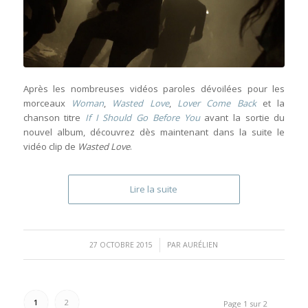
Après les nombreuses vidéos paroles dévoilées pour les
morceaux
Woman
,
Wasted Love
,
Lover Come Back
et la
chanson titre
If I Should Go Before You
avant la sortie du
nouvel album, découvrez dès maintenant dans la suite le
vidéo clip de
Wasted Love
.
Lire la suite
/
27 OCTOBRE 2015
PAR
AURÉLIEN
1
2
Page 1 sur 2