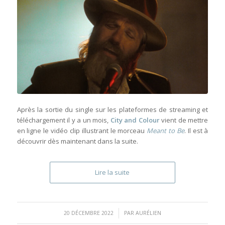
Après la sortie du single sur les plateformes de streaming et
téléchargement il y a un mois,
City and Colour
vient de mettre
en ligne le vidéo clip illustrant le morceau
Meant to Be
. Il est à
découvrir dès maintenant dans la suite.
Lire la suite
/
20 DÉCEMBRE 2022
PAR
AURÉLIEN