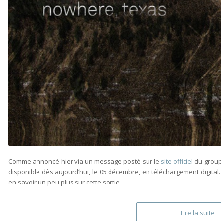
Comme annoncé hier via un message posté sur le
site officiel
du group
disponible dès aujourd’hui, le 05 décembre, en téléchargement digital
en savoir un peu plus sur cette sortie.
Lire la suite