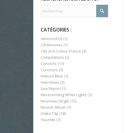
CATÉGORIES :
Alexisonfire
(1)
Cérémonies
(1)
City and Colour France
(3)
Compilations
(2)
Concerts
(11)
Concours
(3)
Helicon Blue
(1)
Interviews
(2)
Live Report
(1)
Neverending White Lights
(1)
Nouveau Single
(12)
Nouvel Album
(7)
Vidéo Clip
(18)
You+Me
(7)